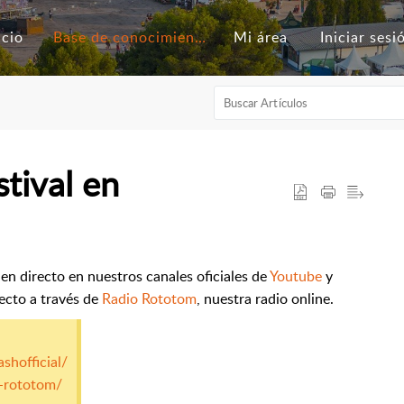
icio
Base de conocimientos
Mi área
Iniciar sesi
stival en
l en directo en nuestros canales oficiales de
Youtube
y
recto a través de
Radio Rototom
, nuestra radio online.
hofficial/
o-rototom/